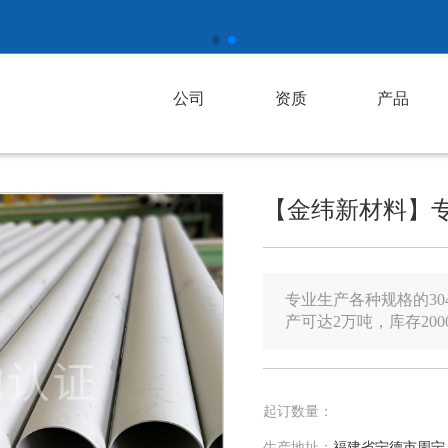
公司
资质
产品
【金纬新材料】
专业生产各种规格的304
产可达2万吨，库存200
起订数量：
生产地址：
福建省宁德市周宁