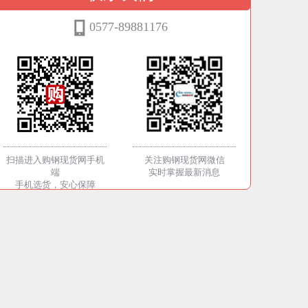
0577-89881176
扫描进入购钢现货网手机
关注购钢现货网微信
端
实时掌握最新消息
手机选货，安心保障