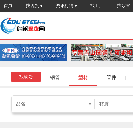
首页
找现货
资讯行情
找工厂
找水管
找现货
钢管
|
型材
|
管件
|