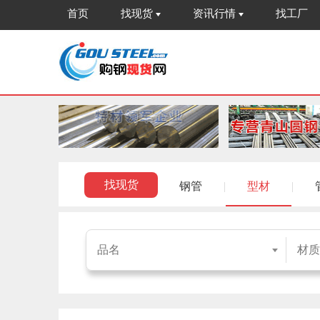
首页
找现货
资讯行情
找工厂
找现货
钢管
|
型材
|