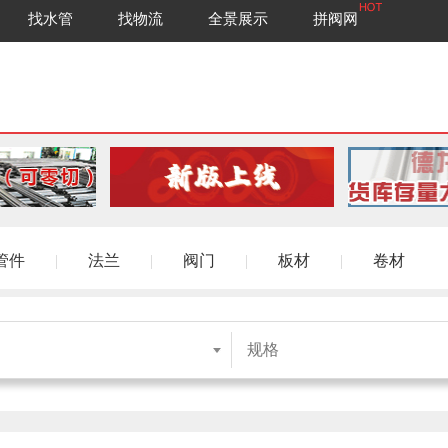
找水管
找物流
全景展示
拼阀网
管件
|
法兰
|
阀门
|
板材
|
卷材