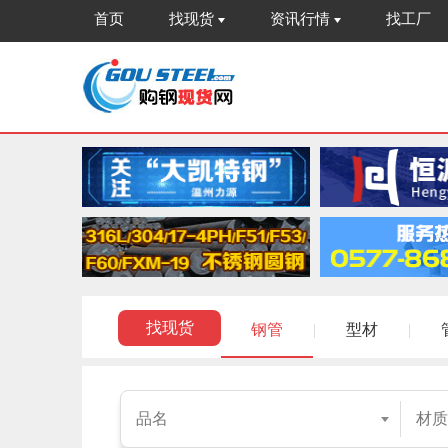
首页
找现货
资讯行情
找工厂
找现货
钢管
|
型材
|