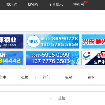
找水管
找物流
全景展示
拼阀网
管件
|
法兰
|
阀门
|
板材
|
卷材