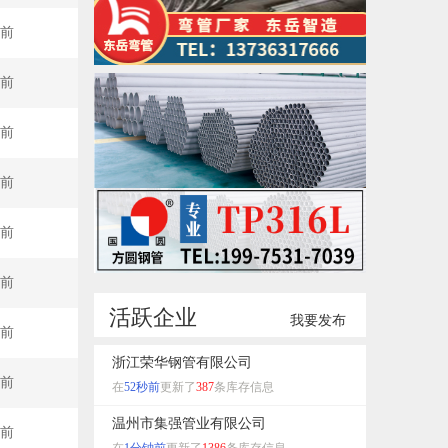
秒前
秒前
秒前
秒前
秒前
秒前
活跃企业
我要发布
秒前
浙江荣华钢管有限公司
秒前
在
52秒前
更新了
387
条库存信息
温州市集强管业有限公司
秒前