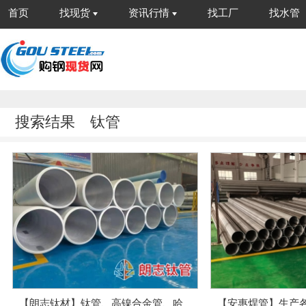
首页
找现货
资讯行情
找工厂
找水管
搜索结果
钛管
【朗志钛材】钛管、高镍合金管、哈
【安惠焊管】生产