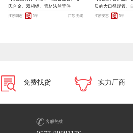
氏合金、双相钢、管材法兰管件
质的大口径焊管、
标厚壁管、镍基合金管
江苏朗志
5年
江苏 无锡
江苏安惠
5年
系，以及哈氏合金
铜镍合金管、钛管
免费找货
实力厂商
客服热线